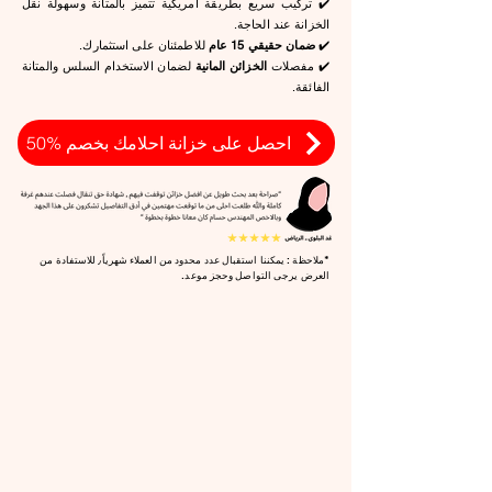
✔️ تركيب سريع بطريقة امريكية تتميز بالمتانة وسهولة نقل
الخزانة عند الحاجة.
للاطمئنان على استثمارك.
ضمان حقيقي 15 عام
✔️
✔️ مفصلات
الخزائن المانية
لضمان الاستخدام السلس والمتانة
الفائقة.
احصل على خزانة احلامك بخصم %50
*ملاحظة : يمكننا استقبال عدد محدود من العملاء شهرياً٫ للاستفادة من
العرض يرجى التواصل وحجز موعد.