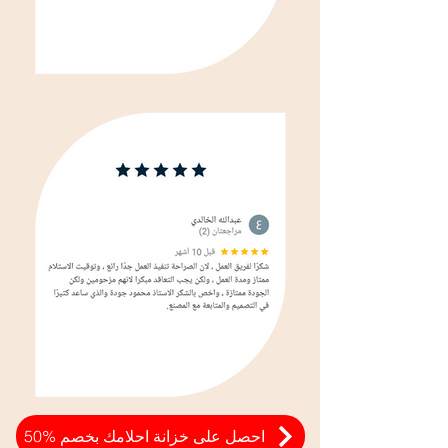
احصل على خزانة احلامك بخصم %50