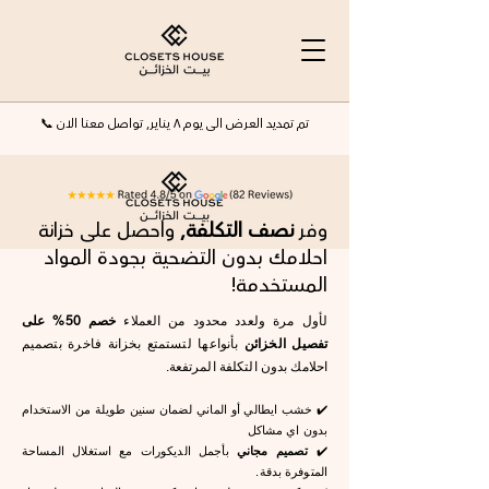
📞 تم تمديد العرض الى يوم ٨ يناير٫ تواصل معنا الان
وفر
نصف التكلفة٫
واحصل على خزانة
احلامك بدون التضحية بجودة المواد
المستخدمة!
لأول مرة ولعدد محدود من العملاء
خصم 50% على
تفصيل الخزائن
بأنواعها لتستمتع بخزانة فاخرة بتصميم
احلامك بدون التكلفة المرتفعة.
✔️ خشب ايطالي أو الماني لضمان سنين طويلة من الاستخدام
بدون اي مشاكل
بأجمل الديكورات مع استغلال المساحة
تصميم مجاني
✔️
المتوفرة بدقة.