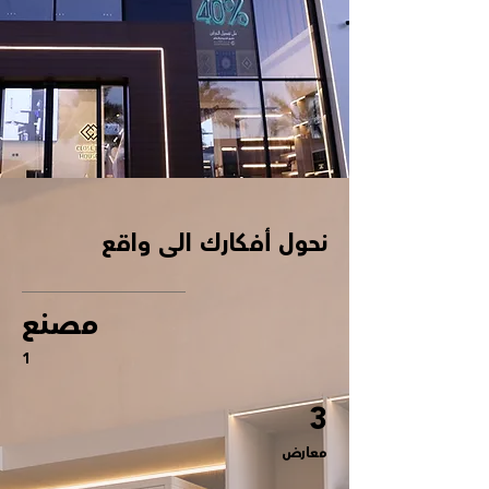
نحول أفكارك الى واقع
مصنع
1
3
معارض