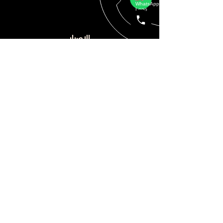
الإصرار
نحن نعمل بجد وعزيمة، ولا نترك
حجرًا دون قلبه ولا سؤالاً دون
إجابته في سعينا نحو النجاح. لا نخسر
أبدًا، إما نفوز أو نتعلم.
اتصال
Tel: +96692022849
المعارض
الرياض - حي التعاون - طريق الإمام سعود