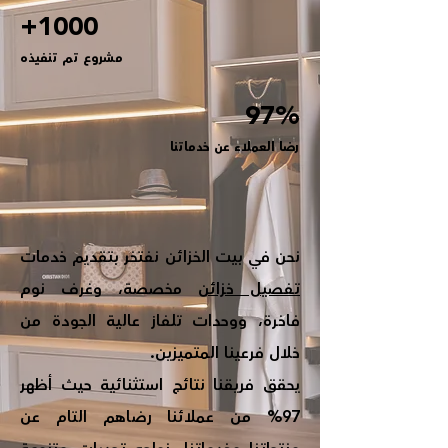
+1000
مشروع تم تنفيذه
97%
رضا العملاء عن خدماتنا
نحن في بيت الخزائن نفتخر بتقديم خدمات
تفصيل خزائن
مخصصة، وغرف نوم
فاخرة، ووحدات تلفاز عالية الجودة من
خلال فرعينا المتميزين.
يحقق فريقنا نتائج استثنائية حيث أظهر
97% من عملائنا رضاهم التام عن