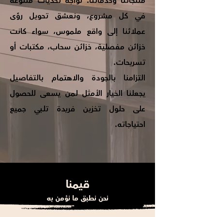
منتجاتنا وخدماتنا. نواجه تحديات متنوعة
في كل مشروع، ونعشق تحويل رؤى
عملائنا إلى واقع ملموس، سواء كانت
خزائن مفصلية، خزائن سحاب، مكتبات أو
تسريحات.
التزامنا بالجودة والاهتمام بالتفاصيل
يجعلنا الخيار الأمثل لمن يسعى للحصول
على حلول تخزين فريدة تلبي جميع
احتياجاته.
قيمنا
نحن نطبق ما نؤمن به